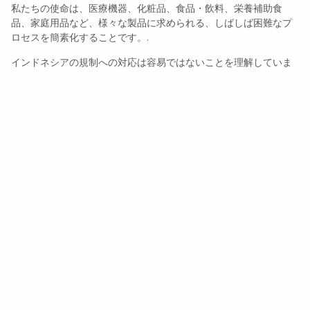
私たちの使命は、医療機器、化粧品、食品・飲料、栄養補助食
品、家庭用品など、様々な製品に求められる、しばしば困難なプ
ロセスを簡素化することです。.
インドネシアの規制への対応は容易ではないことを理解していま
す。だからこそ、エンドツーエンドのサポートを提供していま
す。お客様の製品がすべての法的要件とコンプライアンス要件を
効率的に満たし、不要な遅延を排除することで、自信を持って市
場に参入できるようサポートいたします。.
About Product Registration Indonesia
コンプライアンスを競争上の優位性に変える
規制に関する専門知識