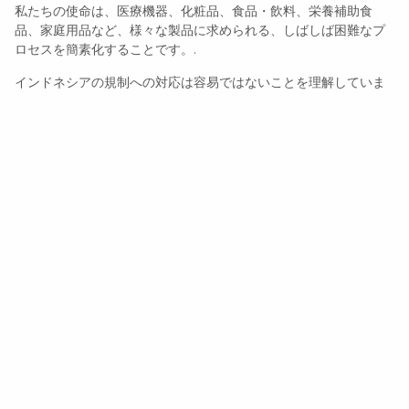
私たちの使命は、医療機器、化粧品、食品・飲料、栄養補助食
品、家庭用品など、様々な製品に求められる、しばしば困難なプ
ロセスを簡素化することです。.
インドネシアの規制への対応は容易ではないことを理解していま
す。だからこそ、エンドツーエンドのサポートを提供していま
す。お客様の製品がすべての法的要件とコンプライアンス要件を
効率的に満たし、不要な遅延を排除することで、自信を持って市
場に参入できるようサポートいたします。.
About Product Registration Indonesia
コンプライアンスを競争上の優位性に変える
規制に関する専門知識