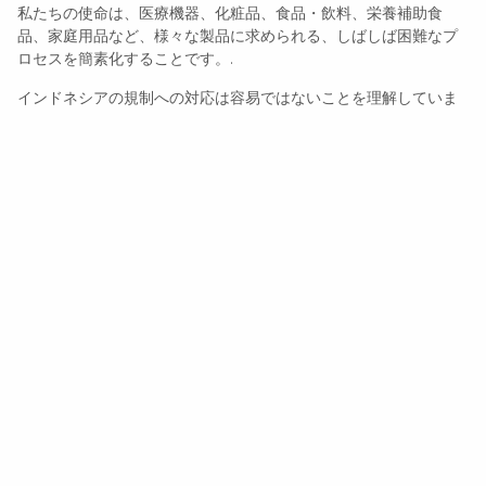
私たちの使命は、医療機器、化粧品、食品・飲料、栄養補助食
品、家庭用品など、様々な製品に求められる、しばしば困難なプ
ロセスを簡素化することです。.
インドネシアの規制への対応は容易ではないことを理解していま
す。だからこそ、エンドツーエンドのサポートを提供していま
す。お客様の製品がすべての法的要件とコンプライアンス要件を
効率的に満たし、不要な遅延を排除することで、自信を持って市
場に参入できるようサポートいたします。.
About Product Registration Indonesia
コンプライアンスを競争上の優位性に変える
規制に関する専門知識