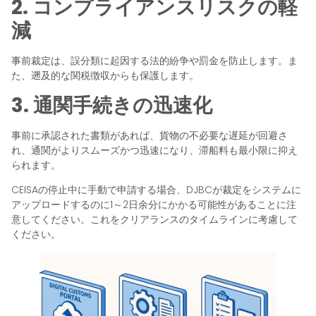
2. コンプライアンスリスクの軽
減
事前裁定は、誤分類に起因する法的紛争や罰金を防止します。ま
た、遡及的な関税徴収からも保護します。
3. 通関手続きの迅速化
事前に承認された書類があれば、貨物の不必要な遅延が回避さ
れ、通関がよりスムーズかつ迅速になり、滞船料も最小限に抑え
られます。
CEISAの停止中に手動で申請する場合、DJBCが裁定をシステムに
アップロードするのに1～2日余分にかかる可能性があることに注
意してください。これをクリアランスのタイムラインに考慮して
ください。