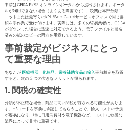
申請はCEISA PKBSIオンラインポータルから提出されます。ポータ
ルが利用できない場合（よくある障害です）、税関は本部分類ユ
ニットまたは最寄りのKPU/Bea Cukaiサービスオフィスで同じ書
類を手作業で受け付けます。実際には、多くの貿易業者は、CEISA
がダウンした場合に迅速に対応できるよう、電子ファイルと署名
済みの紙のコピーの両方を用意しています。
事前裁定がビジネスにとっ
て重要な理由
あなたが
医療機器、化粧品、栄養補助食品の輸入
事前裁定を取得
すると、次の 3 つの大きなメリットが得られます。
1. 関税の確実性
分類が不正確な場合、商品に高い関税が課される可能性がありま
す。HSコードを事前に承認してもらうことで、輸入コストの予測
が容易になり、特に日用消費財や電子機器など、コストに敏感な
業界にとって非常に重要です。