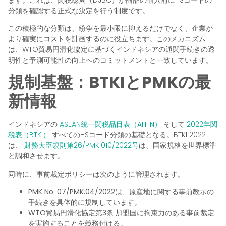
分類を確認する正式な決定を行う制度です。
この積極的な分類は、紛争を最小限に抑えるだけでなく、企業が
より確実にコストを計画するのに役立ちます。このメカニズム
は、WTO貿易円滑化協定に基づくインドネシアの通関手続きの透
明性と予測可能性の向上へのコミットメントと一致しています。
規制基盤：BTKIとPMKの最
新情報
インドネシアの
ASEAN統一関税品目表（AHTN）
そして
2022年関
税表（BTKI）
すべてのHSコード分類の基礎となる。BTKI 2022
は、
財務大臣規則第26/PMK.010/2022号
は、国家規格を世界標準
と調和させます。
同時に、事前裁定ポリシーは次のように管理されます。
PMK No. 07/PMK.04/2022
は、原産地に関する事前教示の
手続きを具体的に規制しています。
WTO貿易円滑化協定第3条
加盟国に拘束力のある事前裁定
を実施することを義務付ける。