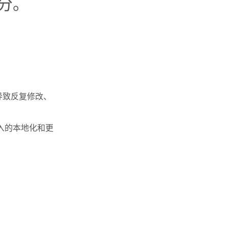
分。
导致反复修改、
入的本地化和更