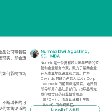
Nurmia Dwi Agustina，
妆品公司带着强
SE，MBA
场现实，却会遭
Nurmia是一位拥有超过15年经验的监
管和企业服务专家，致力于帮助企业
在东南亚地区设立和运营。作为
会如何影响市场
Cekindo的联合创始人以及InCorp
Indonesia的前首席运营官，她目前
领导印尼产品注册部门，指导品牌完
成印尼食品药品监督管理局
（BPOM）、清真认证和卫生部
、不断增长的可
（MoH）的合规流程。.
现代零售渠道的
LinkedIn个人资料