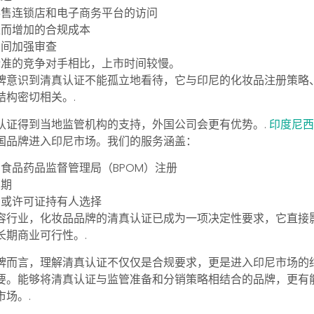
零售连锁店和电子商务平台的访问
正而增加的合规成本
期间加强审查
标准的竞争对手相比，上市时间较慢。
牌意识到清真认证不能孤立地看待，它与印尼的化妆品注册策略
结构密切相关。.
认证得到当地监管机构的支持，外国公司会更有优势。.
印度尼
国品牌进入印尼市场。我们的服务涵盖：
食品药品监督管理局（BPOM）注册
续期
商或许可证持有人选择
容行业，化妆品品牌的清真认证已成为一项决定性要求，它直接
长期商业可行性。.
牌而言，理解清真认证不仅仅是合规要求，更是进入印尼市场的
要。能够将清真认证与监管准备和分销策略相结合的品牌，更有
场。.