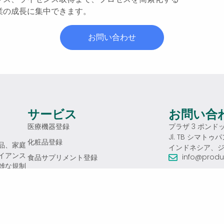
業の成長に集中できます。
お問い合わせ
サービス
お問い合
医療機器登録
プラザ 3 ポンドッ
Jl. TB シマト
化粧品登録
品、家庭
インドネシア、
イアンス
info@produ
食品サプリメント登録
雑な規制
Radiation Medical Device Registration
+6221 5086
満たせる
Fertilizer Registration
+62813 854
飲食物の登録
月～金 午前
家庭用品登録