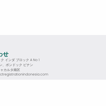
わせ
ク インダ ブロック A No 1
ゥパン、ポンドック ピナン
ジャカルタ南区
ctregistrationindonesia.com
 5603
3 0755
9時～午後5時