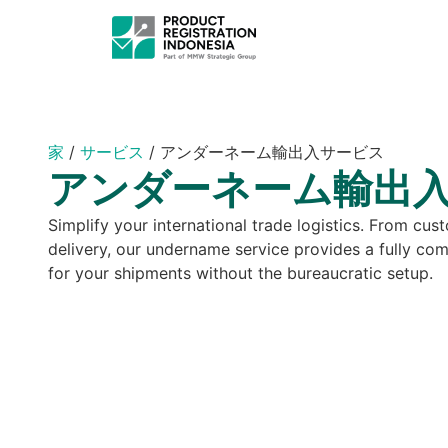
家
/
サービス
/
アンダーネーム輸出入サービス
アンダーネーム輸出
Simplify your international trade logistics. From cu
delivery, our undername service provides a fully co
for your shipments without the bureaucratic setup.