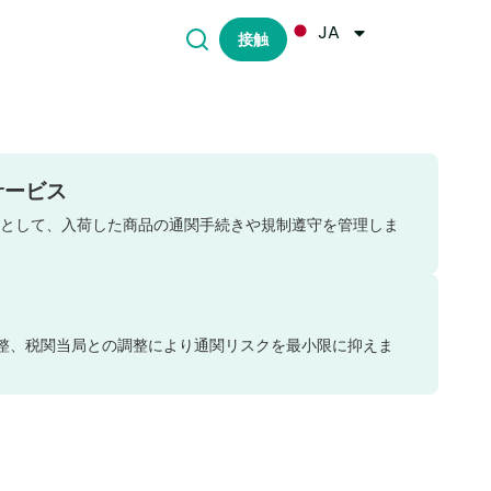
JA
接触
サービス
として、入荷した商品の通関手続きや規制遵守を管理しま
調整、税関当局との調整により通関リスクを最小限に抑えま