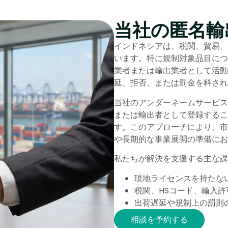
当社の匿名輸
インドネシアは、税関、貿易、
います。特に規制対象品目につ
業者または輸出業者として活動
延、拒否、または罰金を科され
当社のアンダーネームサービス
または輸出者として登録するこ
す。このアプローチにより、市
や長期的な事業展開の準備にお
私たちが解決を支援する主な課
現地ライセンスを持たな
税関、HSコード、輸入許
出荷遅延や規制上の罰則
相談を予約する