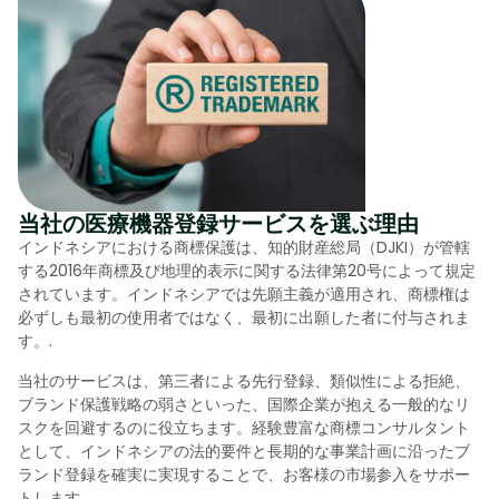
当社の医療機器登録サービスを選ぶ理由
インドネシアにおける商標保護は、知的財産総局（DJKI）が管轄
する2016年商標及び地理的表示に関する法律第20号によって規定
されています。インドネシアでは先願主義が適用され、商標権は
必ずしも最初の使用者ではなく、最初に出願した者に付与されま
す。.
当社のサービスは、第三者による先行登録、類似性による拒絶、
ブランド保護戦略の弱さといった、国際企業が抱える一般的なリ
スクを回避するのに役立ちます。経験豊富な商標コンサルタント
として、インドネシアの法的要件と長期的な事業計画に沿ったブ
ランド登録を確実に実現することで、お客様の市場参入をサポー
トします。.