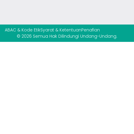
ABAC & Kode Etik
Syarat & Ketentuan
Penafian
© 2026 Semua Hak Dilindungi Undang-Undang.