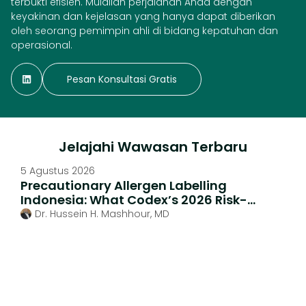
terbukti efisien. Mulailah perjalanan Anda dengan
keyakinan dan kejelasan yang hanya dapat diberikan
oleh seorang pemimpin ahli di bidang kepatuhan dan
operasional.
Pesan Konsultasi Gratis
Jelajahi Wawasan Terbaru
5 Agustus 2026
Precautionary Allergen Labelling
Indonesia: What Codex’s 2026 Risk-
Based Rules Mean For BPOM-Registered
Dr. Hussein H. Mashhour, MD
Products