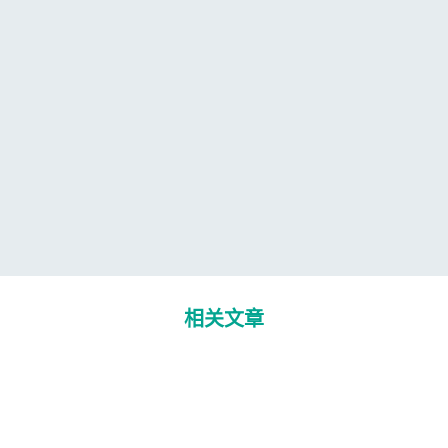
相关文章
4 8 月 2026
IHSS Procurement Indonesia: What
Foreign Medical Device Bidders Get
Wrong About Registration Timing
Hussein H. Mashhour 博士，医学博士