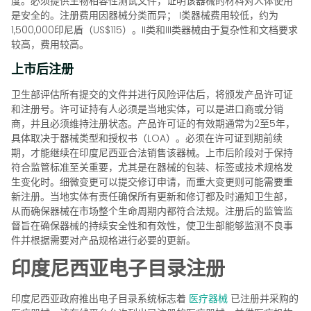
度。必须提供生物相容性测试文件，证明该器械的材料对人体使用
是安全的。注册费用因器械分类而异； I类器械费用较低，约为
1,500,000印尼盾（US$115）。II类和III类器械由于复杂性和文档要求
较高，费用较高。
上市后注册
卫生部评估所有提交的文件并进行风险评估后，将颁发产品许可证
和注册号。许可证持有人必须是当地实体，可以是进口商或分销
商，并且必须维持注册状态。产品许可证的有效期通常为2至5年，
具体取决于器械类型和授权书（LOA）。必须在许可证到期前续
期，才能继续在印度尼西亚合法销售该器械。上市后阶段对于保持
符合监管标准至关重要，尤其是在器械的包装、标签或技术规格发
生变化时。细微变更可以提交修订申请，而重大变更则可能需要重
新注册。当地实体有责任确保所有更新和修订都及时通知卫生部，
从而确保器械在市场整个生命周期内都符合法规。注册后的监管监
督旨在确保器械的持续安全性和有效性，使卫生部能够监测不良事
件并根据需要对产品规格进行必要的更新。
印度尼西亚电子目录注册
印度尼西亚政府推出电子目录系统标志着
医疗器械
已注册并采购的