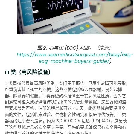
图 2.
心电图 (ECG) 机器。（来源：
https://www.usamedicalsurgical.com/blog/ekg-
ecg-machine-buyers-guide/
)
III 类（高风险设备）
III 类器械代表最高风险类别，专门用于那些一旦发生故障可能导致
严重伤害甚至死亡的器械。这些器械包括植入式器械，例如起搏
器、除颤器和假肢。III 类器械的标准侧重于其高风险性质，因为它
们通常可植入或提供治疗决策所需的关键测量数据。这些器械的监
管要求最为严格，注册流程最长可达 45 天。此类器械需要提供全
面的文件，包括临床试验、生物相容性研究和临床评估报告。III 类
器械的注册费也最高，约为 5,000,000 印尼盾 (US$340)，这反映
了这些器械对患者安全至关重要。严格的要求确保只有安全性和有
效性得到验证的器械才能获准在印度尼西亚使用。