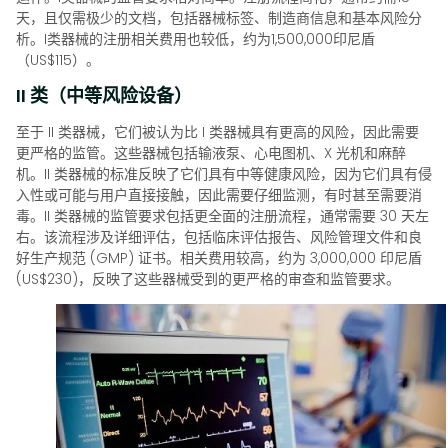
天，且仅需极少的文档，包括器械标签、制造商信息和基本风险分
析。I类器械的注册相关费用也较低，约为1,500,000印尼盾
（US$115）。
II 类（中等风险设备）
至于 II 类器械，它们被认为比 I 类器械具有更高的风险，因此需要
更严格的监管。这些器械包括输液泵、心电图机、X 光机和麻醉
机。II 类器械的标准反映了它们具有中等健康风险，因为它们具有侵
入性或可能与用户直接接触，因此需要仔细监测，有时甚至需要消
毒。II 类器械的监管要求包括更全面的注册流程，通常需要 30 天左
右。该流程涉及详细评估，包括临床评估报告、风险管理文件和良
好生产规范 (GMP) 证书。相关费用较高，约为 3,000,000 印尼盾
(US$230)，反映了这些器械受到的更严格的审查和监管要求。