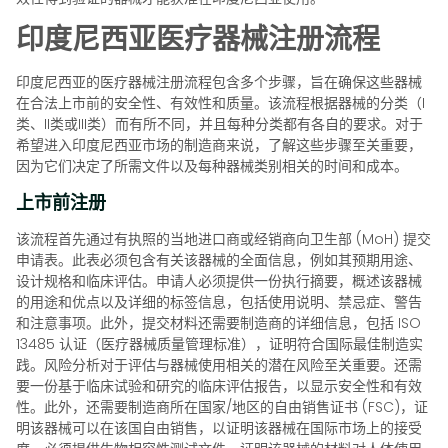
印度尼西亚医疗器械注册流程
印度尼西亚的医疗器械注册流程包含多个步骤，旨在确保这些器械
在合法上市前的安全性、有效性和质量。该流程根据器械的分类（I
类、II类或III类）而有所不同，并且每种分类都有各自的要求。对于
希望进入印度尼西亚市场的制造商来说，了解这些步骤至关重要，
因为它们决定了所需文件以及每种器械类别相关的时间和成本。
上市前注册
该流程首先通过有执照的当地进口商或经销商向卫生部 (MoH) 提交
申请表。此表必须包含有关该器械的全面信息，例如其预期用途、
设计规格和临床评估。申请人必须提供一份执行摘要，概述该器械
的用途和优点以及详细的标签信息，包括使用说明、禁忌症、警告
和注意事项。此外，提交材料还需要制造商的详细信息，包括 ISO
13485 认证（医疗器械质量管理标准），证明符合国际最佳制造实
践。风险分析对于评估与器械使用相关的潜在风险至关重要。还需
要一份基于临床试验和研究的临床评估报告，以显示安全性和有效
性。此外，还需要制造商所在国家/地区的自由销售证书 (FSC)，证
明该器械可以在该国自由销售，以证明该器械在国际市场上的接受