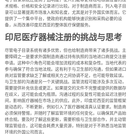
术规格、价格和安全记录进行比较。对于制造商而言，列入电子目
录可以显著提高市场准入和知名度，尤其是对于外国实体而言。它
提供了一个集中平台，使政府机构能够快速识别和采购必要的设
备，从而改善印度尼西亚的整体医疗保健服务。
印尼医疗器械注册的挑战与思考
尽管电子目录系统有诸多优势，但也给制造商带来了诸多挑战。主
要障碍之一是要求外国制造商通过持有执照的当地进口商提交注册
申请。这种中介角色可能会增加流程的成本和复杂性。当地代表的
参与确保了符合当地法规。这有利于与卫生部的沟通，但如果进口
商对监管要求缺乏了解或相关方之间协调不足，也可能导致延误。
与卫生部的沟通是另一个关键挑战。监管流程可能涉及多次互动，
需要提供补充信息或更正。如果提交的文件不完整或提供的数据存
在歧义，这可能会成为瓶颈。沟通过程的反复性可能会延迟注册时
间，影响医疗器械在市场上的供应。此外，印度尼西亚的监管框架
是动态的，不断更新，例如引入了医疗器械清真认证要求。制造商
必须保持警惕，并随时了解监管环境的任何变化，以确保其产品始
终合规。要及时了解这些更新，需要积极与卫生部合作，并主动管
理监管组合，这可能会耗费大量资源，特别是对于不熟悉当地监管
环境的外国公司而言。