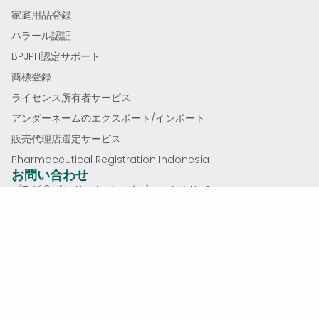
家庭用品登録
ハラール認証
BPJPH認定サポート
商標登録
ライセンス所有者サービス
アンダーネームのエクスポート/インポート
販売代理店選定サービス
Pharmaceutical Registration Indonesia
お問い合わせ
プラザ 3 ポンドック インダ ブロック A No 1
Jl. TB シマトゥパン、ポンドック ピナン
インドネシア、ジャカルタ南区
info@productregistrationindonesia.com
+6221 5086 5603
+62813 8543 0755
月～金 午前9時～午後5時