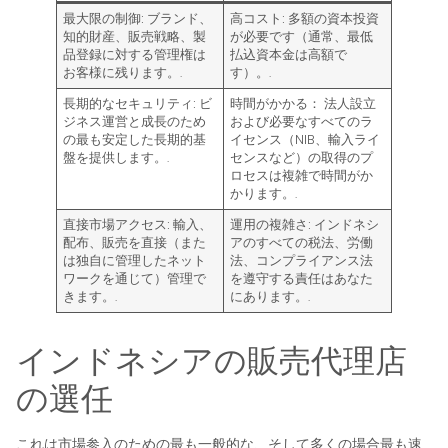
最大限の制御:
ブランド、
高コスト:
多額の資本投資
知的財産、販売戦略、製
が必要です（通常、最低
品登録に対する管理権は
払込資本金は高額で
お客様に残ります。.
す）。.
長期的なセキュリティ:
ビ
時間がかかる：
法人設立
ジネス運営と成長のため
および必要なすべてのラ
の最も安定した長期的基
イセンス（NIB、輸入ライ
盤を提供します。.
センスなど）の取得のプ
ロセスは複雑で時間がか
かります。.
直接市場アクセス:
輸入、
運用の複雑さ:
インドネシ
配布、販売を直接（また
アのすべての税法、労働
は独自に管理したネット
法、コンプライアンス法
ワークを通じて）管理で
を遵守する責任はあなた
きます。.
にあります。.
インドネシアの販売代理店
の選任
これは市場参入のための最も一般的な、そして多くの場合最も速