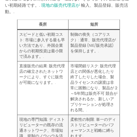
い初期経路です。.
現地の販売代理店が
輸入、製品登録、販売活
動。.
長所
短所
スピードと低い初期コス
制御の喪失（コアリス
ト:
市場に参入する最も早
ク）:
通常、販売代理店が
い方法であり、外国企業
製品登録 (NIE/販売承認)
からの初期投資は最小限
を保持します。.
で済みます。.
直接販売の結果:
販売代理
市場閉鎖リスク:
販売代理
店の確立されたネットワ
店との関係が悪化したり
ークにより、すぐに販売
終了したりした場合、製
が可能になります。.
品ライセンスの譲渡は非
常に困難になり、製品が
2
～5年間は販売不可
競合が
解決されるか、新しいア
プリケーションが処理さ
れる間。.
現地の専門知識:
ディスト
柔軟性の制限:
単一のディ
リビューターの既存の流
ストリビューターのパフ
通ネットワーク、市場知
ォーマンスと戦略に縛ら
識、規制のノウハウを活
れます。.