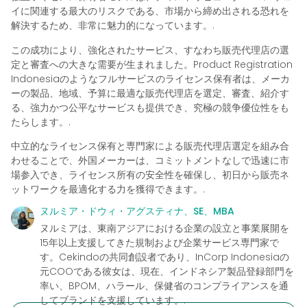
イに関連する最大のリスクである、市場から締め出される恐れを
解決するため、非常に魅力的になっています。.
この成功により、強化されたサービス、すなわち販売代理店の選
定と審査への大きな需要が生まれました。Product Registration
Indonesiaのようなフルサービスのライセンス保有者は、メーカ
ーの製品、地域、予算に最適な販売代理店を選定、審査、紹介す
る、強力かつ公平なサービスも提供でき、究極の競争優位性をも
たらします。.
中立的なライセンス保有と専門家による販売代理店選定を組み合
わせることで、外国メーカーは、コミットメントなしで迅速に市
場参入でき、ライセンス所有の安全性を確保し、初日から販売ネ
ットワークを最適化する力を獲得できます。.
ヌルミア・ドウィ・アグスティナ、SE、MBA
ヌルミアは、東南アジアにおける企業の設立と事業展開を
15年以上支援してきた規制および企業サービス専門家で
す。Cekindoの共同創設者であり、InCorp Indonesiaの
元COOである彼女は、現在、インドネシア製品登録部門を
率い、BPOM、ハラール、保健省のコンプライアンスを通
してブランドを支援しています。.