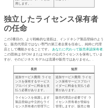
用します。.
独立したライセンス保有者
の任命
この3番目の、より戦略的な道筋は、インドネシア製品登録のよう
な、販売代理店ではない専門の第三者企業を任命し、純粋に代理
店として機能させることです。
あなたに代わって販売承認保有者
.
この団体は BPOM または MoH の公式ライセンスを保有していま
すが、そのビジネス モデルは流通や販売ではありません。.
長所
短所
追加サービス費用:
ライセ
追加サービス費用:
ライセ
ンスを保有するサービス
ンス保有サービスプロバ
プロバイダーに料金を支
イダーに料金を支払う必
払う必要があります。.
要があります。.
ライセンスを保護します:
販売代理店が必要です:
ラ
製品登録は中立的なライ
イセンス所有者が登録を
センス所有者の管理下に
管理しますが、販売と物