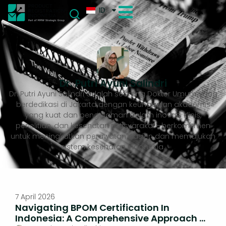
ID
Dr. Putri Ayuni Salindri
Dr. Putri Ayuni Salindri adalah seorang Dokter Umum yang
berdedikasi di Jakarta dengan keunggulan akademis
yang kuat dan pengalaman dalam inovasi klinis,
penelitian, dan kesehatan masyarakat—berkomitmen
untuk meningkatkan perawatan pasien dan memajukan
sistem kesehatan Indonesia.
7 April 2026
Navigating BPOM Certification In
Indonesia: A Comprehensive Approach To