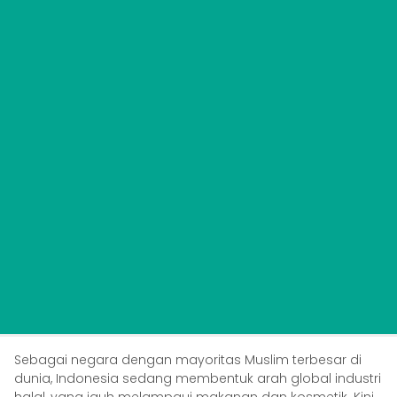
Sebagai negara dengan mayoritas Muslim terbesar di
dunia, Indonesia sedang membentuk arah global industri
halal, yang jauh melampaui makanan dan kosmetik. Kini,