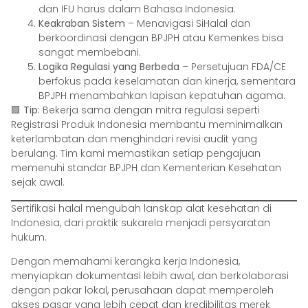
dan IFU harus dalam Bahasa Indonesia.
Keakraban Sistem
– Menavigasi SiHalal dan
berkoordinasi dengan BPJPH atau Kemenkes bisa
sangat membebani.
Logika Regulasi yang Berbeda
– Persetujuan FDA/CE
berfokus pada keselamatan dan kinerja, sementara
BPJPH menambahkan lapisan kepatuhan agama.
🟩
Tip:
Bekerja sama dengan mitra regulasi seperti
Registrasi Produk Indonesia membantu meminimalkan
keterlambatan dan menghindari revisi audit yang
berulang. Tim kami memastikan setiap pengajuan
memenuhi standar BPJPH dan Kementerian Kesehatan
sejak awal.
Sertifikasi halal mengubah lanskap alat kesehatan di
Indonesia, dari praktik sukarela menjadi persyaratan
hukum.
Dengan memahami kerangka kerja Indonesia,
menyiapkan dokumentasi lebih awal, dan berkolaborasi
dengan pakar lokal, perusahaan dapat memperoleh
akses pasar yang lebih cepat dan kredibilitas merek