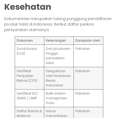
Kesehatan
Dokumentasi merupakan tulang punggung pendaftaran
produk halal di Indonesia. Berikut daftar periksa
persyaratan utamanya:
Dokumen
Keterangan
Disiapkan oleh
Surat Kuasa
Dari produsen
Pabrikan
(LoA)
hingga
perwakilan
lokal
Sertifikat
Dilegalisasi
Pabrikan
Penjualan
oleh Kedutaan
Bebas (CFS)
Besar
Indonesia
Sertifikat ISO
Bukti sistem
Pabrikan
13485 / GMP
manajemen
mutu
Daftar Bahan &
Harus
Pabrikan
Material
menentukan