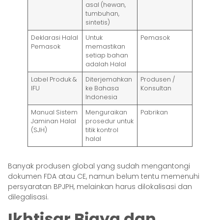
asal (hewan,
tumbuhan,
sintetis)
Deklarasi Halal
Untuk
Pemasok
Pemasok
memastikan
setiap bahan
adalah Halal
Label Produk &
Diterjemahkan
Produsen /
IFU
ke Bahasa
Konsultan
Indonesia
Manual Sistem
Menguraikan
Pabrikan
Jaminan Halal
prosedur untuk
(SJH)
titik kontrol
halal
Banyak produsen global yang sudah mengantongi
dokumen FDA atau CE, namun belum tentu memenuhi
persyaratan BPJPH, melainkan harus dilokalisasi dan
dilegalisasi.
Ikhtisar Biaya dan