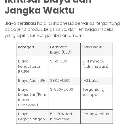
Jangka Waktu
Biaya sertifikasi halal di Indonesia bervariasi tergantung
pada jenis produk, kelas risiko, dan lembaga inspeksi
yang dipilih. Berikut gambaran umum:
Kategori
Perkiraan
Garis waktu
Biaya (USD)
Biaya
$150–300
2–4 minggu
Pendaftaran
(administrasi)
BPJPH
Biaya Audit LPH
$800–1.500
1–2 bulan
Biaya
$1.000–2.000
Tergantung
Konsultan/Pers
kesiapan
iapan
(Opsional)
Biaya
50–70% dari
Setiap 4 tahun
Perpanjangan
biaya awal