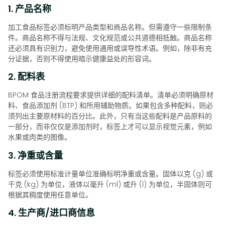
1. 产品名称
加工食品标签必须标明产品类型和商品名称。但需遵守一些限制条
件。商品名称不得与法规、文化规范或公共道德相抵触。商品名称
还必须具有识别力，避免使用通用或误导性术语。例如，除非有充
分证据，否则不得使用暗示健康益处的形容词。
2. 配料表
BPOM 食品注册流程要求提供详细的配料清单。清单必须明确原材
料、食品添加剂 (BTP) 和所用辅助物质。如果包含多种配料，则必
须列出主要原材料的百分比。此外，只有当这些配料是产品原料的
一部分，而非仅仅是添加剂时，标签上才可以显示视觉元素，例如
水果或肉类的图像。
3. 净重或含量
标签必须使用标准计量单位准确标明净重或含量。固体以克 (g) 或
千克 (kg) 为单位，液体以毫升 (ml) 或升 (l) 为单位，半固体则可
根据其稠度使用任意单位。
4. 生产商/进口商信息