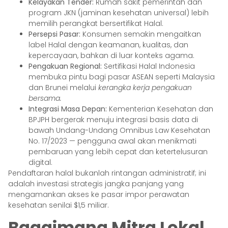
Kelayakan Tender:
Rumah sakit pemerintah dan
program JKN (jaminan kesehatan universal) lebih
memilih perangkat bersertifikat Halal.
Persepsi Pasar:
Konsumen semakin mengaitkan
label Halal dengan keamanan, kualitas, dan
kepercayaan, bahkan di luar konteks agama.
Pengakuan Regional:
Sertifikasi Halal Indonesia
membuka pintu bagi pasar ASEAN seperti Malaysia
dan Brunei melalui
kerangka kerja pengakuan
bersama.
Integrasi Masa Depan:
Kementerian Kesehatan dan
BPJPH bergerak menuju integrasi basis data di
bawah Undang-Undang Omnibus Law Kesehatan
No. 17/2023 — pengguna awal akan menikmati
pembaruan yang lebih cepat dan ketertelusuran
digital.
Pendaftaran halal bukanlah rintangan administratif; ini
adalah investasi strategis jangka panjang yang
mengamankan akses ke pasar impor perawatan
kesehatan senilai $1,5 miliar.
Bagaimana Mitra Lokal