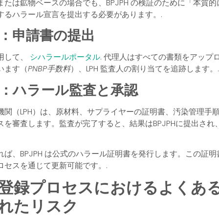
たは鉱物ベースの場合でも、BPJPH の検証のために「本質
するハラール宣言を提出する必要があります。.
2：申請書の提出
用して、
シハラールポータル
. 代理人はすべての書類をアップ
います（
PNBP手数料
）、LPH 監査人の割り当てを追跡します。
3：ハラール監査と承認
機関（LPH）は、原材料、サプライヤーの証明書、汚染管理手
スを審査します。監査が完了すると、結果はBPJPHに提出され
ば、BPJPH は公式のハラール証明書を発行します。この証明書
ロセスを通じて更新可能です。.
登録プロセスにおけるよくあ
れたリスク