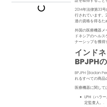
証を取得すること
2014年法律第
行されています。
達の資格を得るた
外国の医療機器メ
ドネシアのヘルス
ナーシップを獲得
インドネ
BPJP
BPJPH (Badan
れるすべての商品
医療機器に関しては
LPH（ハラ
定監査人。.