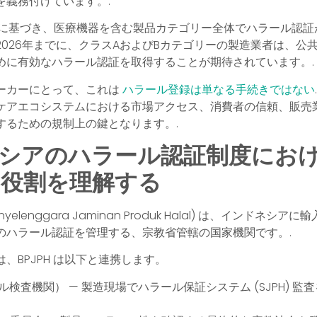
を義務付けています。.
33号に基づき、医療機器を含む製品カテゴリー全体でハラール認
2026年までに、クラスAおよびBカテゴリーの製造業者は、公
めに有効なハラール認証を取得することが期待されています。.
ーカーにとって、これは
ハラール登録は単なる手続きではない
ケアエコシステムにおける市場アクセス、消費者の信頼、販売
するための規制上の鍵となります。.
シアのハラール認証制度にお
Hの役割を理解する
 Penyelenggara Jaminan Produk Halal) は、インドネシ
のハラール認証を管理する、宗教省管轄の国家機関です。.
、BPJPH は以下と連携します。
ール検査機関）
— 製造現場でハラール保証システム (SJPH) 監