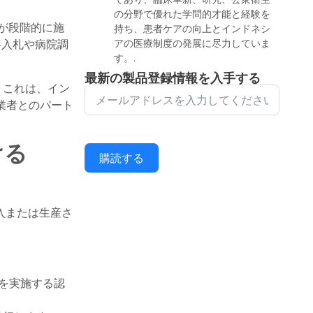
の分野で優れた学問的才能と経験を
証が段階的に施
持ち、患者ケアの向上とインドネシ
共入札や病院調
アの医療制度の発展に尽力していま
す。.
最新の製品登録情報を入手する
. これは、イン
業者とのパート
ける
購読する
アに輸入または生産さ
査を実施する認