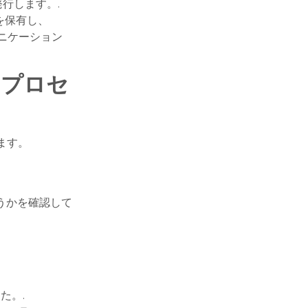
行します。.
を保有し、
ュニケーション
たプロセ
ます。
うかを確認して
た。.