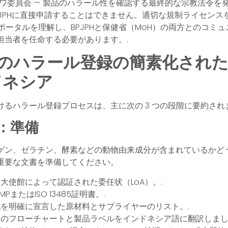
トワ委員会
— 製品のハラール性を確認する最終的な宗教法令を発
PJPHに直接申請することはできません。適切な規制ライセンス
ラインポータルを理解し、BPJPHと保健省（MoH）の両方とのコミ
担当者を任命する必要があります。.
のハラール登録の簡素化され
ドネシア
けるハラール登録プロセスは、主に次の 3 つの段階に要約され
：準備
ゲン、ゼラチン、酵素などの動物由来成分が含まれているかど
重要な文書を準備してください。
大使館によって認証された委任状（LoA）。.
PまたはISO 13485証明書。.
を明確に宣言した原材料とサプライヤーのリスト。.
のフローチャートと製品ラベルをインドネシア語に翻訳しまし