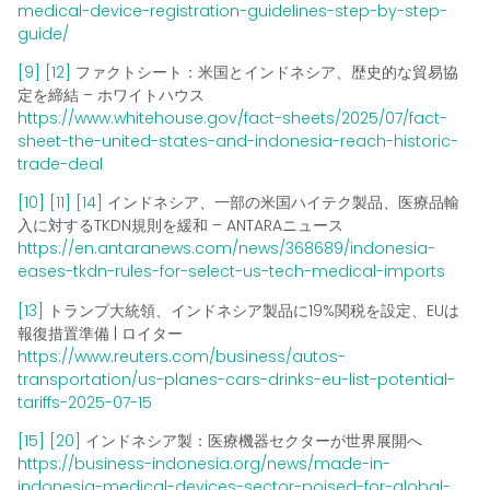
medical-device-registration-guidelines-step-by-step-
guide/
[9]
[12]
ファクトシート：米国とインドネシア、歴史的な貿易協
定を締結 – ホワイトハウス
https://www.whitehouse.gov/fact-sheets/2025/07/fact-
sheet-the-united-states-and-indonesia-reach-historic-
trade-deal
[10]
[11]
[14]
インドネシア、一部の米国ハイテク製品、医療品輸
入に対するTKDN規則を緩和 – ANTARAニュース
https://en.antaranews.com/news/368689/indonesia-
eases-tkdn-rules-for-select-us-tech-medical-imports
[13]
トランプ大統領、インドネシア製品に19%関税を設定、EUは
報復措置準備 | ロイター
https://www.reuters.com/business/autos-
transportation/us-planes-cars-drinks-eu-list-potential-
tariffs-2025-07-15
[15]
[20]
インドネシア製：医療機器セクターが世界展開へ
https://business-indonesia.org/news/made-in-
indonesia-medical-devices-sector-poised-for-global-