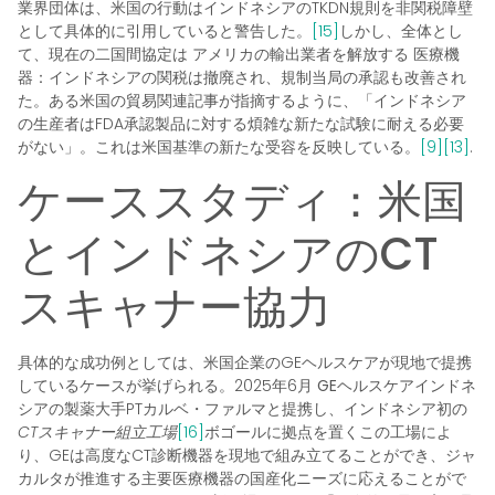
業界団体は、米国の行動はインドネシアのTKDN規則を非関税障壁
として具体的に引用していると警告した。
[15]
しかし、全体とし
て、現在の二国間協定は
アメリカの輸出業者を解放する
医療機
器：インドネシアの関税は撤廃され、規制当局の承認も改善され
た。ある米国の貿易関連記事が指摘するように、「インドネシア
の生産者はFDA承認製品に対する煩雑な新たな試験に耐える必要
がない」。これは米国基準の新たな受容を反映している。
[9]
[13]
.
ケーススタディ：米国
とインドネシアのCT
スキャナー協力
具体的な成功例としては、米国企業のGEヘルスケアが現地で提携
しているケースが挙げられる。2025年6月
GEヘルスケア
インドネ
シアの製薬大手PTカルベ・ファルマと提携し、インドネシア初の
CTスキャナー組立工場
[16]
ボゴールに拠点を置くこの工場によ
り、GEは高度なCT診断機器を現地で組み立てることができ、ジャ
カルタが推進する主要医療機器の国産化ニーズに応えることがで