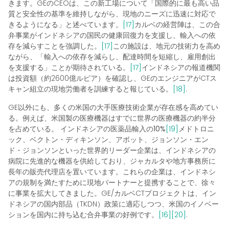
きます。GEのCEOは、この新工場について「国際的に最も高い品
質と安全性の基準を維持しながら、現地のニーズに迅速に対応で
きるようになる」と述べています。
[17]
カルベの経営陣は、この合
弁事業がインドネシアの国民の健康回復力を支援し、輸入への依
存を減らすことを強調した。
[17]
この施設は、地元の技術力を高め
ながら、「輸入への依存を減らし、配達時間を短縮し、雇用創出
を支援する」ことが期待されている。
[17]
インドネシアの報道機関
は投資額（約2600億ルピア）を確認し、GEのエンジニアがCTス
キャン組立の現地労働者を訓練すると報じている。
[18]
.
GE以外にも、多くの米国の大手医療技術企業が存在感を高めてい
る。例えば、米国製の医療機器はすでに世界の医療機器の約半分
を占めている。
インドネシアの医薬品輸入の10%
[19]
メドトロニ
ック、ベクトン・ディキンソン、アボット、ジョンソン・エン
ド・ジョンソンといった世界的リーダー企業は、インドネシアの
病院に先進的な機器を供給しており、ジャカルタや地方事務所に
長年の販売代理店を置いています。これらの企業は、インドネシ
アの規制を満たすために現地パートナーと提携することで、徐々
に事業を拡大してきました。GE/カルベCTプロジェクトは、イン
ドネシアの国内部品（TKDN）政策に適応しつつ、米国のイノベー
ションを国内に持ち込む合弁事業の好例です。
[16]
[20]
.