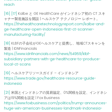
reach
[16]
[17]
Kalbe と GE HealthCare がインドネシア初の CT スキ
ャナー製造施設を開設 | ヘルスケア テクノロジー レポート。
https://thehealthcaretechnologyreport.com/kalbe-and-
ge-healthcare-open-indonesias-first-ct-scanner-
manufacturing-facility/
[18]
KLBFの子会社がGEヘルスケアと提携し、地域CTスキャンを
製造 | IDNFinancials
https://www.idnfinancials.com/news/54959/klbf-
subsidiary-partners-with-ge-healthcare-to-produce-
local-ct-scans
[19]
ヘルスケアリソースガイド – インドネシア
https://www.trade.gov/healthcare-resource-guide-
indonesia
[21]
米国とインドネシアの貿易協定、0%関税を設定、インドネシ
アは19%関税を設定 | Fox Business
https://www.foxbusiness.com/politics/trump-announces-
huge-win-american-businesses-landmark-indonesia-