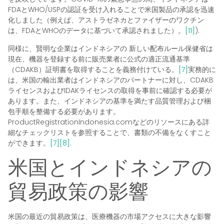
FDAとWHO/USPの認証を受け入れることで米国製品の承認を迅速
化しました（例えば、アストラゼネカとファイザーのワクチン
は、FDAとWHOのデータに基づいて承認されました）。
[11]
).
同様に、賢明な企業はインドネシアの
新しい配布ルール
保健省は
現在、機器を登録する前に販売業者に公式の適正流通基準
（CDAKB）証明書を取得することを義務付けている。
[7]
実務的に
は、米国の輸出業者はインドネシアのパートナーに対し、CDAKB
ライセンスおよびIDAKライセンスの取得を事前に確認する必要が
あります。また、インドネシアの基準を満たす品質管理および梱
包手順を整備する必要があります。
ProductRegistrationIndonesia.comなどのリソースにある詳
細なチェックリストを参照することで、書類の不備をなくすこと
ができます。
[7]
[8]
.
米国とインドネシアの
貿易政策の影響
米国の最近の貿易政策は、医療機器の市場アクセスに大きな影響