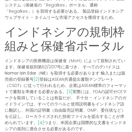
システム（保健省の「Regalkes」ポータル、通称
「Regalkes」）を習得する必要がある。
製品登録インドネシア
ウェブサイト
– タイムリーな市場アクセスを獲得するため。
インドネシアの規制枠
組みと保健省ポータル
インドネシアの医療機器は保健省（MoH）によって規制されてい
ます。保健省規則第62/2017号に基づき、
すべてのデバイスは
Nomor Izin Edar（NIE）を取得する必要があります
輸入または販
売前の登録番号
[2]
登録はASEAN共通提出書類テンプレート
（CSDT）に従って行われるため、企業はASEAN標準のフォーマッ
トで書類を準備する必要がある。
[3]
実際には、FDAの認可やCEマ
ークを取得していることは有益だが、
不十分
– インドネシアのガ
イドラインでは、すべてのラベルと使用説明書をインドネシア語
に翻訳し、外国の証明書（自由販売証明書、GMP、委任状など）
を公証し、ローカライズされた技術ファイルを提出することが求
められています。
[4]
つまり、米国企業は国際的な文書をインドネ
シアの規則に適合させる必要があるのです。