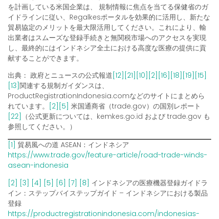
を計画している米国企業は、
規制情報に焦点を当てる
保健省のガ
イドラインに従い、Regalkesポータルを効果的に活用し、新たな
貿易協定のメリットを最大限活用してください。これにより、輸
出業者はスムーズな登録手続きと無関税市場へのアクセスを実現
し、最終的にはインドネシア全土における高度な医療の提供に貢
献することができます。
出典：
政府とニュースの公式報道
[12]
[21]
[10]
[2]
[16]
[18]
[19]
[15]
[13]
関連する規制ガイダンスは、
ProductRegistrationIndonesia.comなどのサイトにまとめら
れています。
[2]
[5]
米国通商省（trade.gov）の国別レポート
[22]
（公式更新については、kemkes.go.id および trade.gov も
参照してください。）
[1]
貿易風への道 ASEAN：インドネシア
https://www.trade.gov/feature-article/road-trade-winds-
asean-indonesia
[2]
[3]
[4]
[5]
[6]
[7]
[8]
インドネシアの医療機器登録ガイドラ
イン：ステップバイステップガイド – インドネシアにおける製品
登録
https://productregistrationindonesia.com/indonesias-