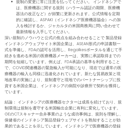
規制の変更に常に注意を払ってください。
インドネシアで
は、医療機器に関する規則（ハラール認証の期限、医療機
器法の改正など）が頻繁に更新されます。公式情報を定期
的に確認し、ASPAKI（インドネシア医療機器協会）への加
入を検討するか、ジャカルタの米国商務局に問い合わせて
最新情報を入手してください。
深い規制のノウハウと公式の焦点を組み合わせることで
製品登録
インドネシアウェブサイト
米国企業は、ASEAN形式の申請書類一
式を準備し、FDAの認可を活用し、Regalkesポータルを通じて手
続きを進める米国の医療機器メーカーは、実際に承認取得までの
期間を短縮しています。例えば、FDA承認の基準を利用すること
で、COVID関連機器の緊急輸入が可能になり、現在では通常の医
療機器の輸入も同様に迅速化されています。新たな貿易政策と現
地改革の実施により、規制遵守と現地でのパートナーシップに投
資する米国企業は、インドネシアの病院や診療所で契約を獲得し
ています。
結論：
インドネシアの医療機器セクターは成長を続けており、規
制環境は規制を遵守する米国輸出企業に有利に変化しています。
GEのCTスキャナー合弁事業のような成功事例は、規則を理解し、
保健省のインドネシア製品登録ウェブサイトを熟知することが効
果的であることを示しています。インドネシアで医療機器の登録