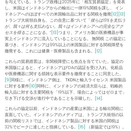
を与えている。トランプ政権は2025年に「相互貿易協定」を発表
し、米国はインドネシアからの輸出に一律19%関税を課し、
イン
ドネシアへのほぼすべての米国輸出品に対する関税を撤廃
[12]
[13]
トランプ大統領自身も、この合意に基づいて「
彼らは19%を支払う
が、我々は何も支払わない。我々はインドネシアへの完全なアク
セスを得ることになる。
”
[13]
つまり、アメリカ製の医療機器が事
実上インドネシアに流入していることになる。
無関税
この協定に
基づき、インドネシアは99%以上の米国製品に対する関税障壁を
撤廃する。これには健康・医療製品も含まれる。
[12]
.
これらの貿易措置は、非関税障壁にも焦点を当てていた。協定の
米国版によると、インドネシアはFDAの認証を受け入れ、化粧品
や医療機器に関する煩雑な表示要件を撤廃することに同意した。
[9]
同様に、インドネシア側は、
TKDNと輸入ライセンス
米国製品
に対する要件
[10]
同時に、インドネシアの経済大臣らは、戦略的
輸入品に対する主要関税を「19%以下、場合によってはゼロまで」
引き下げる交渉が進行中であることを示唆した。
[14]
.
これらの協定以前、インドネシアの産業は米国による輸出関税に
直面していた。インドネシアのメディアは、トランプ大統領の以
前の関税リストでは、インドネシア製品に対する米国の関税は
32%でピークに達したと指摘している。
[15]
（新協定では19%）。