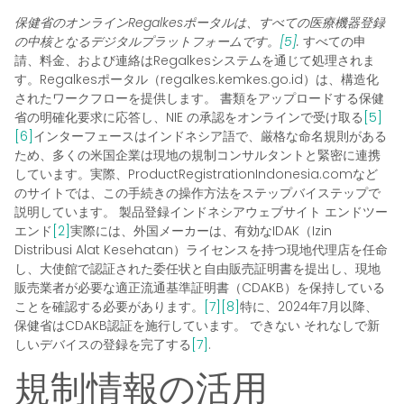
保健省のオンラインRegalkesポータルは、すべての医療機器登録
の中核となるデジタルプラットフォームです。
[5]
.
すべての申
請、料金、および連絡はRegalkesシステムを通じて処理されま
す。Regalkesポータル（regalkes.kemkes.go.id）は、構造化
されたワークフローを提供します。
書類をアップロードする
保健
省の明確化要求に応答し、NIE の承認をオンラインで受け取る
[5]
[6]
インターフェースはインドネシア語で、厳格な命名規則がある
ため、多くの米国企業は現地の規制コンサルタントと緊密に連携
しています。実際、ProductRegistrationIndonesia.comなど
のサイトでは、この手続きの操作方法をステップバイステップで
説明しています。
製品登録インドネシアウェブサイト
エンドツー
エンド
[2]
実際には、外国メーカーは、有効なIDAK（Izin
Distribusi Alat Kesehatan）ライセンスを持つ現地代理店を任命
し、大使館で認証された委任状と自由販売証明書を提出し、現地
販売業者が必要な適正流通基準証明書（CDAKB）を保持している
ことを確認する必要があります。
[7]
[8]
特に、2024年7月以降、
保健省はCDAKB認証を施行しています。
できない
それなしで新
しいデバイスの登録を完了する
[7]
.
規制情報の活用