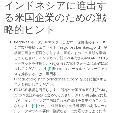
インドネシアに進出す
る米国企業のための戦
略的ヒント
Regalkes ポータルをマスターします。
保健省のインドネ
シア製品登録ウェブサイト（regalkes.kemkes.go.id）が
承認手続きの窓口となります。事前にすべての書類を準備
してください。インドネシア語ラベル付きのASEAN CSDTフ
ォーマットを使用し、Regalkesの電子フォームに正確に記
入してください。
[4]
[5]
Bahasa ポータル インターフェイ
スを操作するには、専門家
(ProductRegistrationIndonesia.com など) に相談する
ことを検討してください。
FDA/CE 承認を活用します。
既存の米国FDA 510(k)/PMAま
たはCE認証を書類に含めてください。新しい貿易協定に基
づき、インドネシア当局はこれらの認証を尊重することに
なります。
[9]
ただし、保健省が求める可能性のあるローカ
ルデータやラベル要件（翻訳など）に対応できるように準