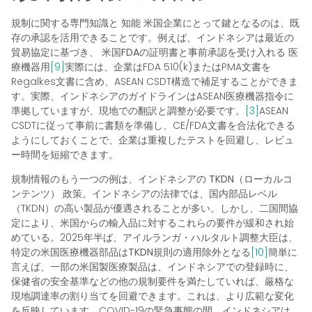
規制に関する専門知識と
知能
米国企業にとって鍵となるのは、既
存の承認を活用できることです。例えば、インドネシアは最近の
貿易協定に基づき、
米国FDAの証明書と事前承認を受け入れる
医
療機器用
[9]
実際には、企業はFDA 510(k)またはPMA文書を
Regalkes文書に含め、ASEAN CSDT構造で補足することができま
す。実際、インドネシアのガイドラインはASEAN医療機器指令に
準拠していますが、現地での翻訳と調整が必要です。
[3]
ASEAN
CSDTに従って事前に書類を準備し、CE/FDA文書を合法化できる
ようにしておくことで、企業は重複したテストを回避し、レビュ
ー時間を短縮できます。
規制情報のもう一つの例は、インドネシアの
TKDN（ローカルコ
ンテンツ）
政策。インドネシアの法律では、国内部品レベル
（TKDN）の高い製品が優遇されることが多い。しかし、二国間協
定により、米国からの輸入品に対するこれらの要件が緩和され始
めている。2025年半ば、アイルランガ・ハルタルト調整大臣は、
特定の米国医療機器部品はTKDN規則の適用除外となる
[10]
簡単に
言えば、一部の米国製医療製品は、インドネシアでの登録時に、
保健省の安全基準などの他の規制要件を満たしていれば、厳格な
現地調達率の割り当てを回避できます。これは、より広範な変化
を反映しています。COVID-19の緊急事態の間、インドネシアは