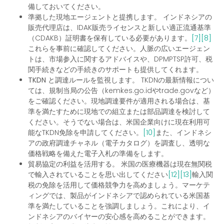
備しておいてください。
準拠した現地エージェントと提携します。
インドネシアの
販売代理店は、IDAK販売ライセンスと新しい適正流通基準
（CDAKB）証明書を保有している必要があります。
[7]
[8]
これらを事前に確認してください。人脈の広いエージェン
トは、市場参入に関するアドバイスや、DPMPTSP許可、税
関手続きなどの手続きのサポートも提供してくれます。
TKDN と調達ルールを監視します。
TKDNの最新情報につい
ては、規制当局の公告（kemkes.go.idやtrade.govなど）
をご確認ください。現地調達要件が適用される場合は、基
準を満たすために現地での組立または部品調達を検討して
ください。そうでない場合は、米国企業向けに現在利用可
能なTKDN免除を申請してください。
[10]
また、インドネシ
アの政府調達チャネル（電子カタログ）を調査し、透明な
価格戦略を備えた電子入札の準備をします。
貿易協定の利益を活用する。
米国の医療機器は現在無関税
で輸入されていることを思い出してください
[12]
[13]
輸入関
税の免除を活用して価格競争力を高めましょう。マーケテ
ィングでは、製品がインドネシアで認められている米国基
準を満たしていることを強調しましょう。これにより、イ
ンドネシアのバイヤーの安心感を高めることができます。