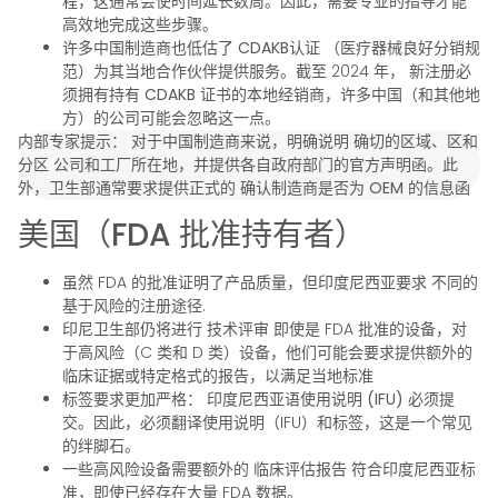
程，这通常会使时间延长数周。因此，需要专业的指导才能
高效地完成这些步骤。
许多中国制造商也低估了
CDAKB认证
（医疗器械良好分销规
范）为其当地合作伙伴提供服务。截至 2024 年，
新注册必
须拥有持有 CDAKB 证书的本地经销商
，许多中国（和其他地
方）的公司可能会忽略这一点。
内部专家提示：
对于中国制造商来说，明确说明
确切的区域、区和
分区
公司和工厂所在地，并提供各自政府部门的官方声明函。此
外，卫生部通常要求提供正式的
确认制造商是否为 OEM 的信息函
美国（FDA 批准持有者）
虽然 FDA 的批准证明了产品质量，但印度尼西亚要求
不同的
基于风险的注册途径
.
印尼卫生部仍将进行
技术评审
即使是 FDA 批准的设备，对
于高风险（C 类和 D 类）设备，他们可能会要求提供额外的
临床证据或特定格式的报告，以满足当地标准
标签要求更加严格：
印度尼西亚语使用说明 (IFU)
必须提
交。因此，必须翻译使用说明（IFU）和标签，这是一个常见
的绊脚石。
一些高风险设备需要额外的
临床评估报告
符合印度尼西亚标
准，即使已经存在大量 FDA 数据。