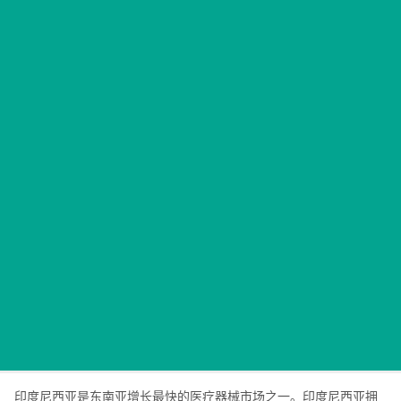
印度尼西亚是东南亚增长最快的医疗器械市场之一。印度尼西亚拥