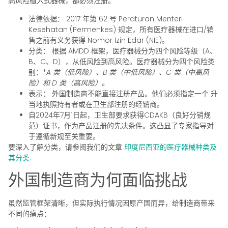
高风险植入式器械，都必须注册。
法律依据：
2017 年第 62 号 Peraturan Menteri
Kesehatan (Permenkes) 规定，所有医疗器械在进口/销
售之前有义务获得 Nomor Izin Edar (NIE)。
分类：
根据 AMDD 框架，医疗器械分为四个风险等级（A、
B、C、D），从低风险到高风险。医疗器械分为四个风险类
别：*
A 类（低风险）、B 类（中低风险）、C 类（中高风
险）和 D 类（高风险）。
表示：
外国制造商不能直接注册产品。他们必须指定一个
升
当地执照持有者或在卫生部注册的经销商。
自2024年7月1日起，卫生部要求获得CDAKB（良好分销规
范）证书，作为产品注册的先决条件。这凸显了专家指导对
于遵循新规至关重要。
要深入了解分类，请参阅我们的文章
印度尼西亚的医疗器械种类及
其分类
.
外国制造商为何面临挑战
虽然监管框架清晰，但实际执行情况因原产国而异，给制造商带来
不同的痛点：