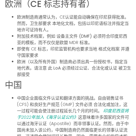
欧洲（CE 标志持有者）
欧洲制造商通常认为，CE认证能自动确保在印尼获得批准。
然而，卫生部要求
本地化文档
，包括以印尼语标注并指定当
地许可证持有人。
附加技术档案，例如
设备主文件 (DMF)
必须符合印度尼西
亚的模板，而不仅仅是欧盟 MDR 标准。
即使有 CE 标志，印尼监管机构也要求当地
格式化档案
并遵
守国家要求
欧洲（以及所有外国）制造商必须出具一份授权书，指定当
地代表。请注意
此 LoA 必须经过公证、合法化或认证
被卫生
部接受
中国
中国企业面临文件认证和翻译方面的挑战。自由销售证书
(CFS) 和良好生产规范 (GMP) 文件必须
合法化或加注
，这
一过程可能会使注册过程延长几个月的时间。
印度尼西亚将
于2022年加入《海牙认证公约》
这意味着许多国家的文件可
以通过海牙认证（Apostille）而非领事认证。然而，由于中
国尚未加入该公约，中国制造商仍然面临更长的领事认证流