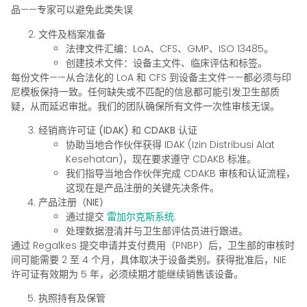
品——专家可以避免此类失误
文件及档案准备
法律文件汇编：LoA、CFS、GMP、ISO 13485。
创建技术文件：设备主文件、临床评估和标签。
每份文件——从合法化的 LoA 和 CFS 到设备主文件——都必须与印
尼模板保持一致。任何缺失或不匹配的信息都可能引发卫生部质
疑，从而延迟审批。我们的团队确保所有文件一次性审核无误。
经销商许可证 (IDAK) 和 CDAKB 认证
协助当地合作伙伴获得 IDAK (Izin Distribusi Alat
Kesehatan)，现在要求遵守 CDAKB 标准。
我们指导当地合作伙伴完成 CDAKB 审核和认证流程，
这现在是产品注册的关键先决条件。
产品注册（NIE）
通过提交
雷加尔克斯系统
.
处理数据澄清并与卫生部评估员进行跟进。
通过 Regalkes 提交申请并支付费用（PNBP）后，卫生部的审核时
间可能需要 2 至 4 个月，具体取决于设备类别。获得批准后，NIE
许可证有效期为 5 年，必须续期才能继续销售该设备。
执照持有及保管