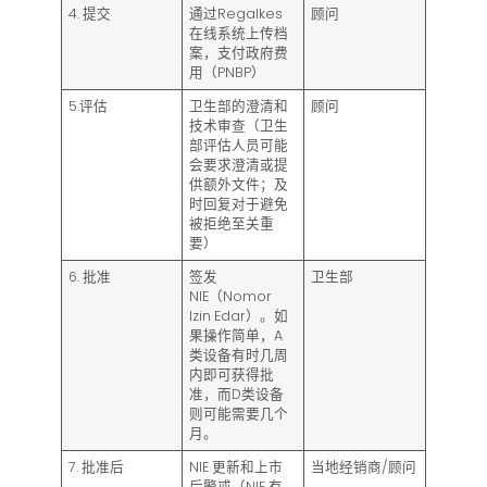
4. 提交
通过Regalkes
顾问
在线系统上传档
案，支付政府费
用（PNBP）
5.评估
卫生部的澄清和
顾问
技术审查（卫生
部评估人员可能
会要求澄清或提
供额外文件；及
时回复对于避免
被拒绝至关重
要）
6. 批准
签发
卫生部
NIE（Nomor
Izin Edar）。如
果操作简单，A
类设备有时几周
内即可获得批
准，而D类设备
则可能需要几个
月。
7. 批准后
NIE 更新和上市
当地经销商/顾问
后警戒（NIE 有