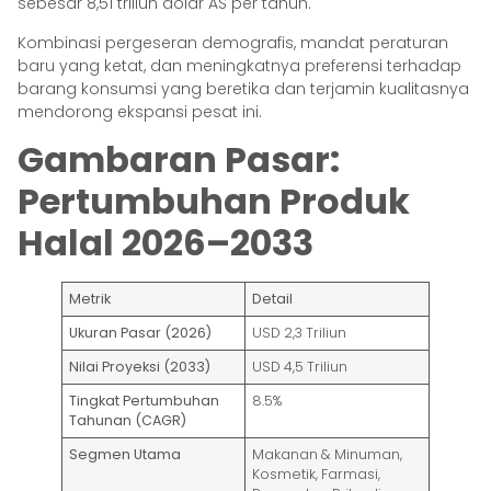
sebesar 8,51 triliun dolar AS per tahun.
Kombinasi pergeseran demografis, mandat peraturan
baru yang ketat, dan meningkatnya preferensi terhadap
barang konsumsi yang beretika dan terjamin kualitasnya
mendorong ekspansi pesat ini.
Gambaran Pasar:
Pertumbuhan Produk
Halal 2026–2033
Metrik
Detail
Ukuran Pasar (2026)
USD 2,3 Triliun
Nilai Proyeksi (2033)
USD 4,5 Triliun
Tingkat Pertumbuhan
8.5%
Tahunan (CAGR)
Segmen Utama
Makanan & Minuman,
Kosmetik, Farmasi,