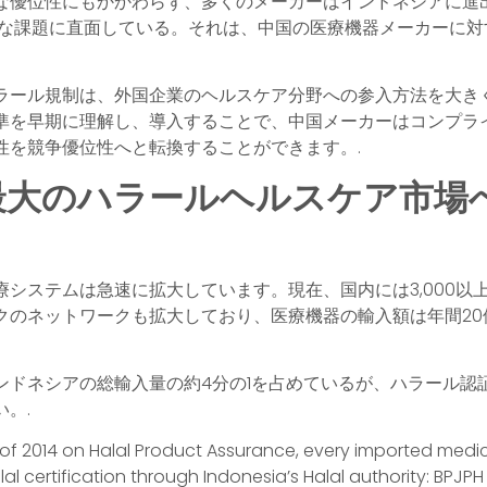
な優位性にもかかわらず、多くのメーカーはインドネシアに進
大な課題に直面している。それは、中国の医療機器メーカーに対
ラール規制は、外国企業のヘルスケア分野への参入方法を大き
準を早期に理解し、導入することで、中国メーカーはコンプラ
性を競争優位性へと転換することができます。.
N最大のハラールヘルスケア市場
療システムは急速に拡大しています。現在、国内には3,000以
クのネットワークも拡大しており、医療機器の輸入額は年間20
ンドネシアの総輸入量の約4分の1を占めているが、ハラール認
。.
 of 2014 on Halal Product Assurance, every imported medi
l certification through Indonesia’s Halal authority: BPJP