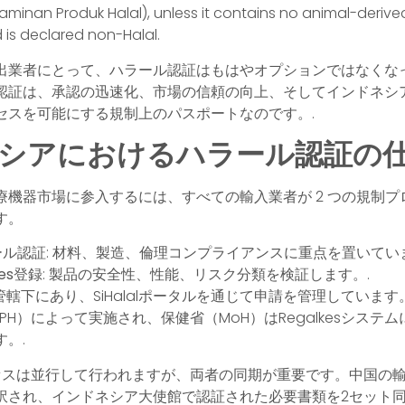
minan Produk Halal), unless it contains no animal-derive
s declared non-Halal.
出業者にとって、ハラール認証はもはやオプションではなくな
認証は、承認の迅速化、市場の信頼の向上、そしてインドネシ
セスを可能にする規制上のパスポートなのです。.
シアにおけるハラール認証の
療機器市場に参入するには、すべての輸入業者が 2 つの規制プ
す。
ール認証
: 材料、製造、倫理コンプライアンスに重点を置いてい
kes登録
: 製品の安全性、性能、リスク分類を検証します。.
の管轄下にあり、SiHalalポータルを通じて申請を管理していま
PH）によって実施され、保健省（MoH）はRegalkesシステ
。.
セスは並行して行われますが、両者の同期が重要です。中国の
訳され、インドネシア大使館で認証された必要書類を2セット