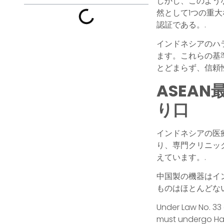
しかし、このよう
然として1つの重
認証である。.
インドネシアのハ
ます。これらの基
とどまらず、信頼
ASEA
り口
インドネシアの医
り、専門クリニッ
えています。.
中国製の機器はイ
ものはほとんどない
Under Law No. 33
must undergo Hala