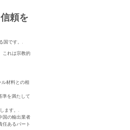
ド信頼を
る国です。.
。これは宗教的
ール材料との相
基準を満たして
知します。.
中国の輸出業者
責任あるパート