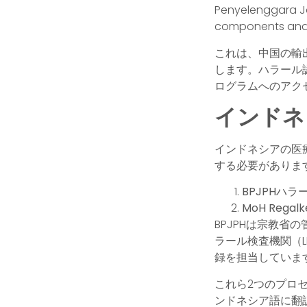
Penyelenggara Ja
components and i
これは、中国の輸
します。ハラール
ログラムへのアク
インドネ
インドネシアの医
する必要がありま
BPJPHハラ
MoH Regal
BPJPHは宗教省
ラール検査機関（L
録を担当しています
これら2つのプロ
ンドネシア語に翻