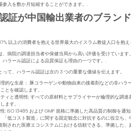
場参入を数か月短縮することができます。.
認証が中国輸出業者のブラン
87% 以上の消費者を抱える世界最大のイスラム教徒人口を抱え
は、病院の調達担当者や保健当局から高い評価を受けています
、ハラール認証による品質保証も理由の一つです。.
とって、ハラール認証は次の 3 つの重要な価値を伝えます。
倫理的な生産：
豚コラーゲンや動物由来の接着剤などの非ハラ
ことを確認します。.
ティと透明性:
すべての原材料とサプライヤーが倫理的な調達
します。.
性:
ISO 13485 および GMP 規格に準拠した高品質の制御を通
、「低コスト製造」に関する固定観念に対抗するのに役立ち、
規制された医療エコシステムにおける信頼できる、準拠した、