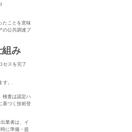
d
ったことを意味
アの公共調達プ
仕組み
ロセスを完了
ます。.
す。検査は認定ハ
ムに基づく技術登
輸出業者は、イ
同時に準備・提