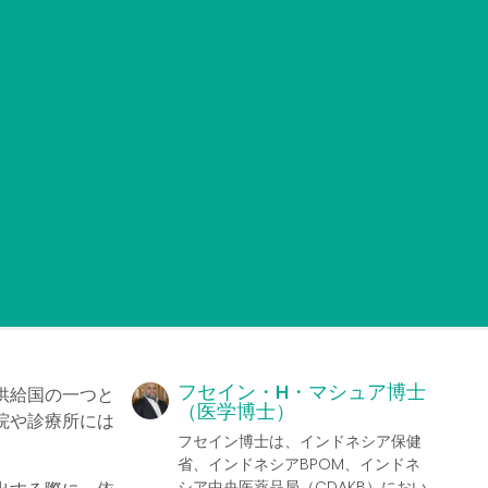
フセイン・H・マシュア博士
供給国の一つと
（医学博士）
院や診療所には
フセイン博士は、インドネシア保健
省、インドネシアBPOM、インドネ
シア中央医薬品局（CDAKB）におい