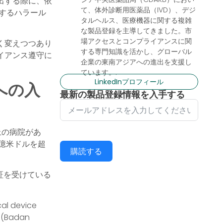
出する際に、依
て、体外診断用医薬品（IVD）、デジ
するハラール
タルヘルス、医療機器に関する複雑
な製品登録を主導してきました。市
場アクセスとコンプライアンスに関
く変えつつあり
する専門知識を活かし、グローバル
イアンス遵守に
企業の東南アジアへの進出を支援し
ています。.
LinkedInプロフィール
への入
最新の製品登録情報を入手する
上の病院があ
億米ドルを超
購読する
証を受けている
cal device
H (Badan