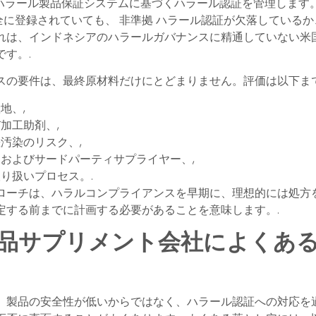
ハラール製品保証システムに基づくハラール認証を管理します。
完全に登録されていても、
非準拠
ハラール認証が欠落しているか
れは、インドネシアのハラールガバナンスに精通していない米
す。.
スの要件は、最終原材料だけにとどまりません。評価は以下ま
地、,
加工助剤、,
汚染のリスク、,
およびサードパーティサプライヤー、,
り扱いプロセス。.
ローチは、ハラルコンプライアンスを早期に、理想的には処方
定する前までに計画する必要があることを意味します。.
品サプリメント会社によくあ
、製品の安全性が低いからではなく、ハラール認証への対応を