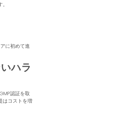
す。
シアに初めて進
ないハラ
GMP認証を取
提はコストを増