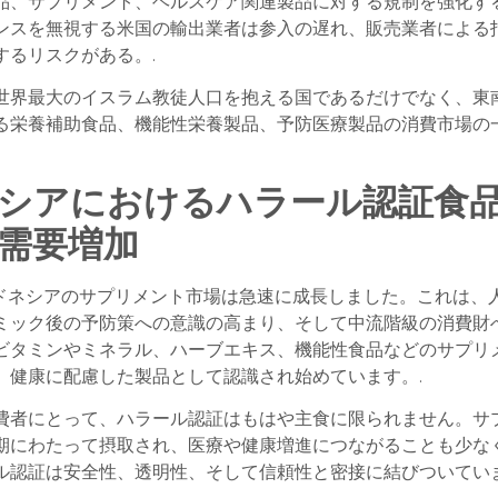
品、サプリメント、ヘルスケア関連製品に対する規制を強化す
ンスを無視する米国の輸出業者は参入の遅れ、販売業者による
するリスクがある。.
世界最大のイスラム教徒人口を抱える国であるだけでなく、東
る栄養補助食品、機能性栄養製品、予防医療製品の消費市場の
シアにおけるハラール認証食
需要増加
ンドネシアのサプリメント市場は急速に成長しました。これは、
ミック後の予防策への意識の高まり、そして中流階級の消費財
ビタミンやミネラル、ハーブエキス、機能性食品などのサプリ
、健康に配慮した製品として認識され始めています。.
費者にとって、ハラール認証はもはや主食に限られません。サ
期にわたって摂取され、医療や健康増進につながることも少な
ル認証は安全性、透明性、そして信頼性と密接に結びついてい