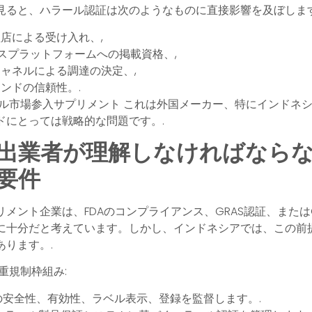
見ると、ハラール認証は次のようなものに直接影響を及ぼしま
店による受け入れ、,
スプラットフォームへの掲載資格、,
ャネルによる調達の決定、,
ンドの信頼性。.
ル市場参入サプリメント
これは外国メーカー、特にインドネ
ドにとっては戦略的な問題です。.
出業者が理解しなければなら
要件
メント企業は、FDAのコンプライアンス、GRAS認証、または
に十分だと考えています。しかし、インドネシアでは、この前
あります。.
重規制枠組み
:
安全性、有効性、ラベル表示、登録を監督します。.