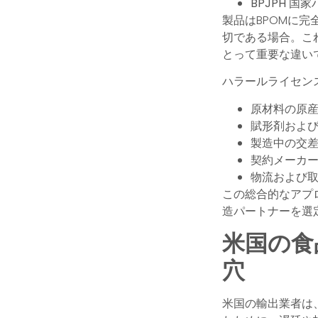
BPJPH
国家
製品はBPOMに
切である場合。こ
とって重要な違いで
ハラールライセン
原材料の原産
賦形剤および
製造中の交差
契約メーカー
物流および取
この総合的なアプ
造パートナーを選
米国の食
穴
米国の輸出業者は