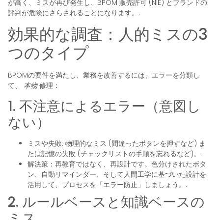
が高く、ミスが再び発生し、BPOM 販売許可 (NIE) とブランドの
評判が危険にさらされることになります。.
効果的な調査：人的ミスの3
つのタイプ
BPOMの要件を満たし、業務を改善するには、エラーを分類し
て、
本物
修理：
1. 不注意によるエラー（意図し
ない）
ミスや失敗: 物理的なミス (間違ったボタンを押すなど) ま
たは記憶の失敗 (チェックリストの手順を忘れるなど)。.
解決策：再教育ではなく、再設計です。色分けされたボタ
ン、自動リマインダー、そして人間工学に基づいた設計を
活用して、プロセスを「エラー防止」しましょう。.
2. ルールベースと知識ベースの
ミス