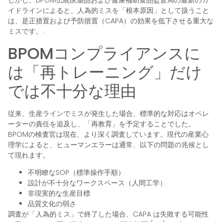
しかし、BPOM伝統医薬品および健康補助食品監督局の最新のガ
イドラインによると、人為的ミスを「根本原因」として扱うこと
は、是正措置および予防措置（CAPA）の効果を低下させる重大な
ミスです。.
BPOMコンプライアンスに
は「再トレーニング」だけ
では不十分な理由
従来、生産ラインでミスが発生した場合、標準的な対応はオペレ
ーターの責任を追及し、「再教育」を予定することでした。
BPOMの検査官は現在、より深く調査しています。現代の産業心
理学によると、ヒューマンエラーは通常、以下の問題の兆候とし
て現れます。
不明瞭なSOP（標準操作手順）
設計が不十分なワークスペース（人間工学）
非現実的な生産目標
品質文化の弱さ
調査が「人為的ミス」で終了した場合、CAPA は失敗する可能性