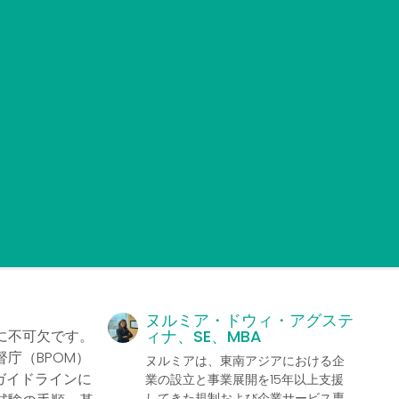
ヌルミア・ドウィ・アグステ
ィナ、SE、MBA
に不可欠です。
庁（BPOM）
ヌルミアは、東南アジアにおける企
なガイドラインに
業の設立と事業展開を15年以上支援
してきた規制および企業サービス専