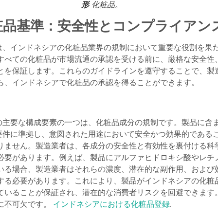
形
化粧品。
化粧品基準：安全性とコンプライアン
準は、インドネシアの化粧品業界の規制において重要な役割を果
すべての化粧品が市場流通の承認を受ける前に、厳格な安全性
とを保証します。これらのガイドラインを遵守することで、製
ら、インドネシアで化粧品の承認を得ることができます。
準の主要な構成要素の一つは、化粧品成分の規制です。製品に含
術要件に準拠し、意図された用途において安全かつ効果的である
りません。製造業者は、各成分の安全性と有効性を裏付ける科
必要があります。例えば、製品にアルファヒドロキシ酸やレチ
いる場合、製造業者はそれらの濃度、潜在的な副作用、および
する必要があります。これにより、製品がインドネシアの化粧
ていることが保証され、潜在的な消費者リスクを回避できます
に不可欠です。
インドネシアにおける化粧品登録
.