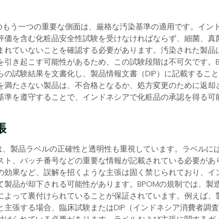
準のもう一つの重要な側面は、厳格な汚染基準の適用です。イン
評価を含む化粧品安全性試験を受けなければならず、細菌、真
まれていないことを確認する必要があります。汚染された製品
を引き起こす可能性があるため、この試験段階は不可欠です。B
らの試験結果を文書化し、製品情報文書（DIP）に記載するこ
を満たさない製品は、不合格となるか、処方変更のために返却
基準を遵守することで、インドネシアで化粧品の承認を得る可
張
準は、製品ラベルの正確性と透明性も重視しています。ラベルに
スト、バッチ番号などの重要な情報が記載されている必要があ
の効果など、誤解を招くような主張は固く禁じられており、イ
て製品が却下される可能性があります。BPOMの規制では、製
によって裏付けられていることが保証されています。例えば、
」と主張する場合、臨床試験またはDIP（インドネシア消費者調