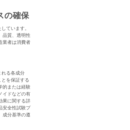
スの確保
たしています。
、品質、透明性
造業者は消費者
まれる各成分
ことを保証する
学的または経験
ノイドなどの有
効果に関する詳
品安全性試験プ
。成分基準の遵